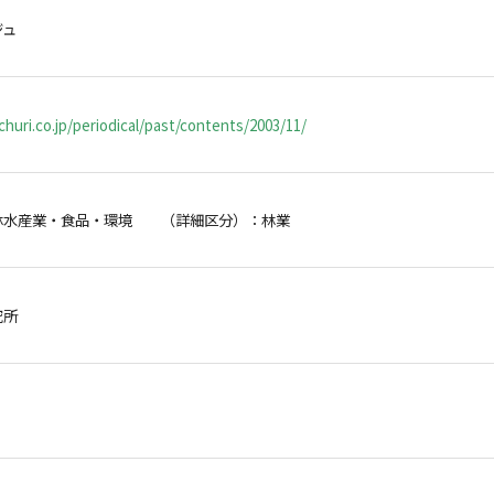
ジュ
huri.co.jp/periodical/past/contents/2003/11/
林水産業・食品・環境 （詳細区分）：林業
研究所