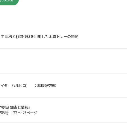
650.1KB
人工栽培と杉間伐材を利用した木質トレーの開発
サイタ ハルヒコ）
：基礎研究部
中総研 調査と情報』
205号 22 ～ 23ページ