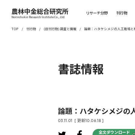
農林中金総合研究所
リサーチ分野
刊行物
Norinchukin Research Institute Co., Ltd.
TOP
刊行物
(旧刊行物) 調査と情報
論題：ハタケシメジの人工栽培と
書誌情報
論題：ハタケシメジの
03.11.01
[ 更新10.06.18 ]
全文ダウンロード