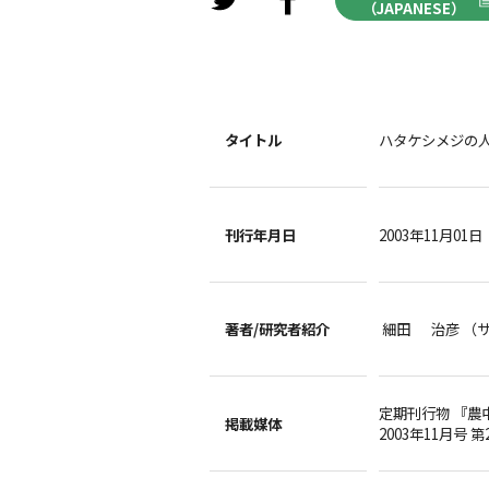
（JAPANESE）
タイトル
ハタケシメジの
刊行年月日
2003年11月01日
著者/
研究者紹介
細田 治彦 （
定期刊行物 『農
掲載媒体
2003年11月号 第