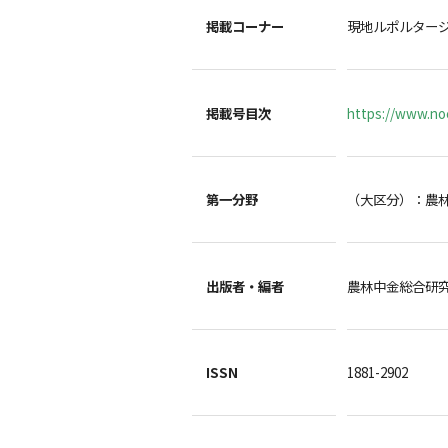
掲載コーナー
現地ルポルター
掲載号目次
https://www.noc
第一分野
（大区分）：農
出版者・編者
農林中金総合
ISSN
1881-2902