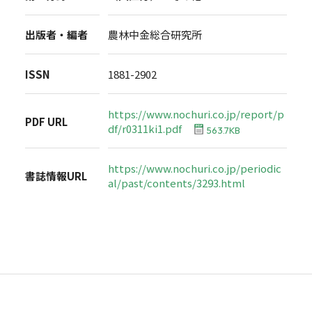
出版者・編者
農林中金総合研究所
ISSN
1881-2902
https://www.nochuri.co.jp/report/p
PDF URL
df/r0311ki1.pdf
563.7KB
https://www.nochuri.co.jp/periodic
書誌情報URL
al/past/contents/3293.html