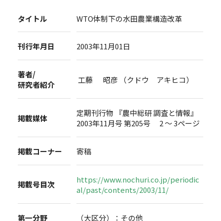
タイトル
WTO体制下の水田農業構造改革
刊行年月日
2003年11月01日
著者/
工藤 昭彦 （クドウ アキヒコ）
研究者紹介
定期刊行物 『農中総研 調査と情報』
掲載媒体
2003年11月号 第205号 2 ～ 3ページ
掲載コーナー
寄稿
https://www.nochuri.co.jp/periodic
掲載号目次
al/past/contents/2003/11/
第一分野
（大区分）：その他