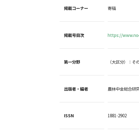
掲載コーナー
寄稿
掲載号目次
https://www.noc
第一分野
（大区分）：そ
出版者・編者
農林中金総合
ISSN
1881-2902