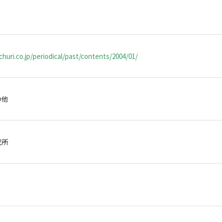
huri.co.jp/periodical/past/contents/2004/01/
の他
研究所