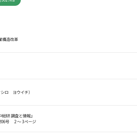
502.7KB
農業構造改革
タシロ ヨウイチ）
中総研 調査と情報』
206号 2 ～ 3ページ