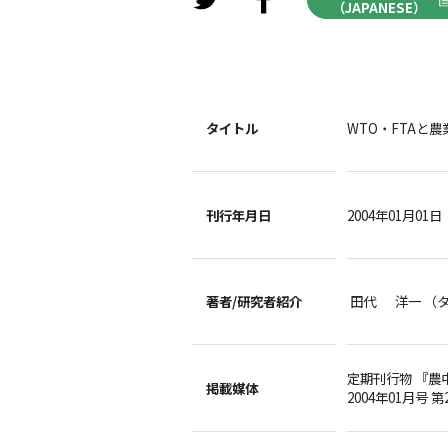
（JAPANESE）
タイトル
WTO・FTAと
刊行年月日
2004年01月01日
著者/
研究者紹介
田代 洋一 （
定期刊行物 『農
掲載媒体
2004年01月号 第