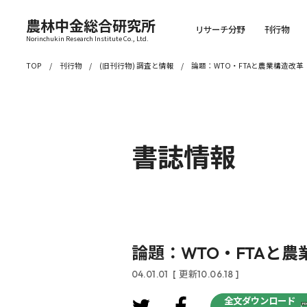
農林中金総合研究所
リサーチ分野
刊行物
Norinchukin Research Institute Co., Ltd.
TOP
刊行物
(旧刊行物) 調査と情報
論題：WTO・FTAと農業構造改革
書誌情報
論題：WTO・FTAと農
04.01.01
[ 更新10.06.18 ]
全文ダウンロード