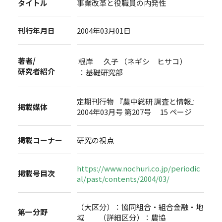
タイトル
事業改革と役職員の内発性
刊行年月日
2004年03月01日
著者/
根岸 久子 （ネギシ ヒサコ）
研究者紹介
：基礎研究部
定期刊行物 『農中総研 調査と情報』
掲載媒体
2004年03月号 第207号 15 ページ
掲載コーナー
研究の視点
https://www.nochuri.co.jp/periodic
掲載号目次
al/past/contents/2004/03/
（大区分）：協同組合・組合金融・地
第一分野
域 （詳細区分）：農協