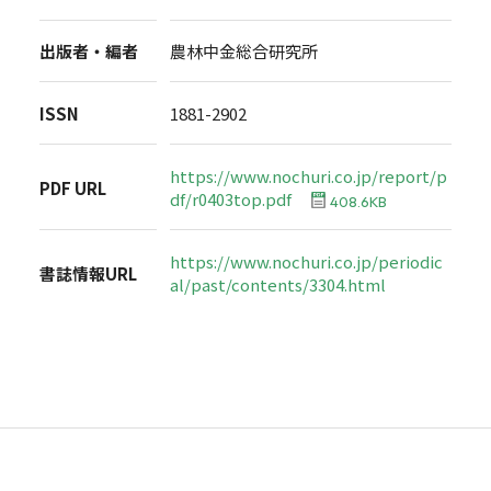
出版者・編者
農林中金総合研究所
ISSN
1881-2902
https://www.nochuri.co.jp/report/p
PDF URL
df/r0403top.pdf
408.6KB
https://www.nochuri.co.jp/periodic
書誌情報URL
al/past/contents/3304.html