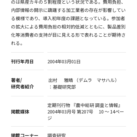
のは県産カキの５割程度という状況である。費用負担、
内部情報の開示に躊躇する加工業者の存在が影響してい
る模様であり、導入初年度の課題となっている。参加者
の拡大による費用負担の相対的低減とともに、製品差別
化等消費者の支持が目に見える形で表れることが期待さ
れる。
刊行年月日
2004年03月01日
著者/
出村 雅晴 （デムラ マサハル）
研究者紹介
：基礎研究部
定期刊行物 『農中総研 調査と情報』
掲載媒体
2004年03月号 第207号 10 ～ 14ペー
ジ
掲載コーナー
調査研究