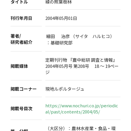
タイトル
綾の照葉樹林
刊行年月日
2004年05月01日
著者/
細田 治彦 （サイタ ハルヒコ）
研究者紹介
：基礎研究部
定期刊行物 『農中総研 調査と情報』
掲載媒体
2004年05月号 第208号 18 ～ 19ペー
ジ
掲載コーナー
現地ルポルタージュ
https://www.nochuri.co.jp/periodic
掲載号目次
al/past/contents/2004/05/
（大区分）：農林水産業・食品・環