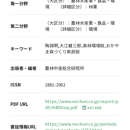
（大区分）：農林水産業・食品・環
第一分野
境 （詳細区分）：林業
（大区分）：農林水産業・食品・環
第二分野
境 （詳細区分）：環境
陶淵明,大江健三郎,森林環境税,おかや
キーワード
ま森づくり県民税
出版者・編者
農林中金総合研究所
ISSN
1881-2902
https://www.nochuri.co.jp/report/p
PDF URL
df/r0405top.pdf
467.6KB
https://www.nochuri.co.jp/periodic
書誌情報URL
al/past/contents/3312.html