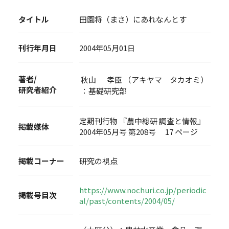
タイトル
田園将（まさ）にあれなんとす
刊行年月日
2004年05月01日
著者/
秋山 孝臣 （アキヤマ タカオミ）
研究者紹介
：基礎研究部
定期刊行物 『農中総研 調査と情報』
掲載媒体
2004年05月号 第208号 17 ページ
掲載コーナー
研究の視点
https://www.nochuri.co.jp/periodic
掲載号目次
al/past/contents/2004/05/