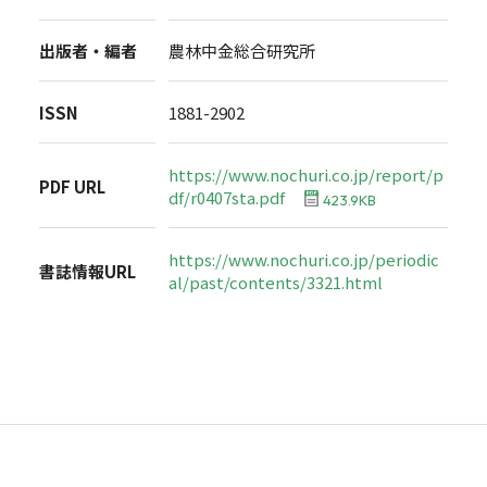
出版者・編者
農林中金総合研究所
ISSN
1881-2902
https://www.nochuri.co.jp/report/p
PDF URL
df/r0407sta.pdf
423.9KB
https://www.nochuri.co.jp/periodic
書誌情報URL
al/past/contents/3321.html