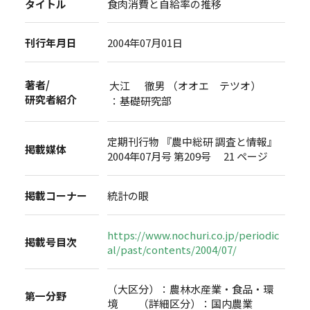
タイトル
食肉消費と自給率の推移
刊行年月日
2004年07月01日
著者/
大江 徹男 （オオエ テツオ）
研究者紹介
：基礎研究部
定期刊行物 『農中総研 調査と情報』
掲載媒体
2004年07月号 第209号 21 ページ
掲載コーナー
統計の眼
https://www.nochuri.co.jp/periodic
掲載号目次
al/past/contents/2004/07/
（大区分）：農林水産業・食品・環
第一分野
境 （詳細区分）：国内農業