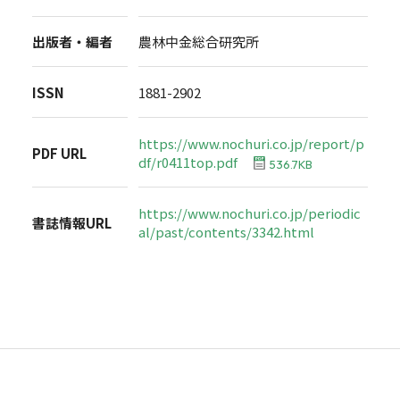
出版者・編者
農林中金総合研究所
ISSN
1881-2902
https://www.nochuri.co.jp/report/p
PDF URL
df/r0411top.pdf
536.7KB
https://www.nochuri.co.jp/periodic
書誌情報URL
al/past/contents/3342.html