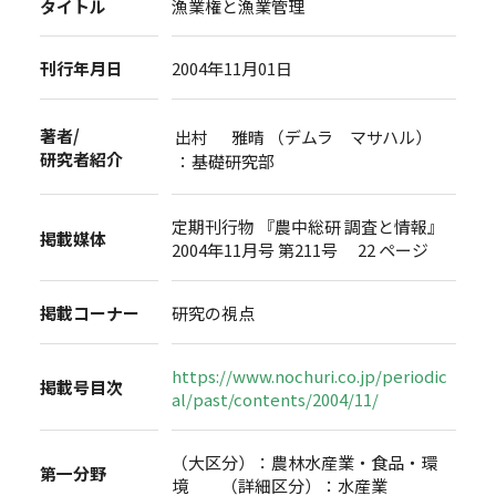
タイトル
漁業権と漁業管理
刊行年月日
2004年11月01日
著者/
出村 雅晴 （デムラ マサハル）
研究者紹介
：基礎研究部
定期刊行物 『農中総研 調査と情報』
掲載媒体
2004年11月号 第211号 22 ページ
掲載コーナー
研究の視点
https://www.nochuri.co.jp/periodic
掲載号目次
al/past/contents/2004/11/
（大区分）：農林水産業・食品・環
第一分野
境 （詳細区分）：水産業