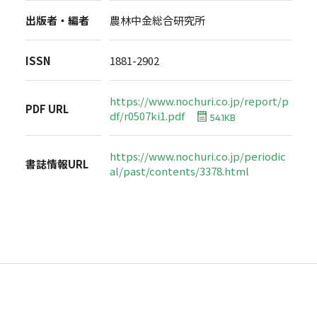
出版者・編者
農林中金総合研究所
ISSN
1881-2902
https://www.nochuri.co.jp/report/p
PDF URL
df/r0507ki1.pdf
54.1KB
https://www.nochuri.co.jp/periodic
書誌情報URL
al/past/contents/3378.html