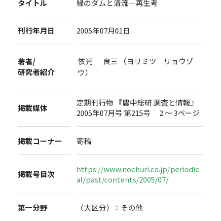
タイトル
緑のダムと清流―再生考
刊行年月日
2005年07月01日
依光 良三 （ヨリミツ リョウゾ
著者/
研究者紹介
ウ）
定期刊行物 『農中総研 調査と情報』
掲載媒体
2005年07月号 第215号 2 ～ 3ページ
掲載コーナー
寄稿
https://www.nochuri.co.jp/periodic
掲載号目次
al/past/contents/2005/07/
第一分野
（大区分）：その他