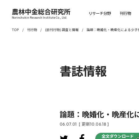
農林中金総合研究所
リサーチ分野
刊行物
Norinchukin Research Institute Co., Ltd.
TOP
刊行物
(旧刊行物) 調査と情報
論題：晩婚化・晩産化による少子
書誌情報
論題：晩婚化・晩産化
06.07.01
[ 更新10.06.18 ]
全文ダウンロード