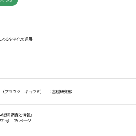
47.3KB
による少子化の進展
 （プラウツ キョウミ）
：基礎研究部
中総研 調査と情報』
第221号 25 ページ