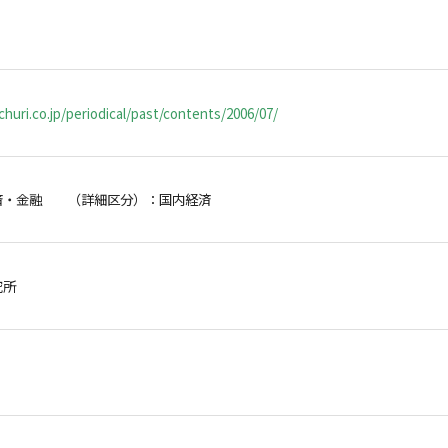
huri.co.jp/periodical/past/contents/2006/07/
済・金融 （詳細区分）：国内経済
研究所