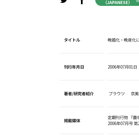
（JAPANESE）
タイトル
晩婚化・晩産化
刊行年月日
2006年07月01日
著者/
研究者紹介
プラウツ 京美
定期刊行物 『農
掲載媒体
2006年07月号 