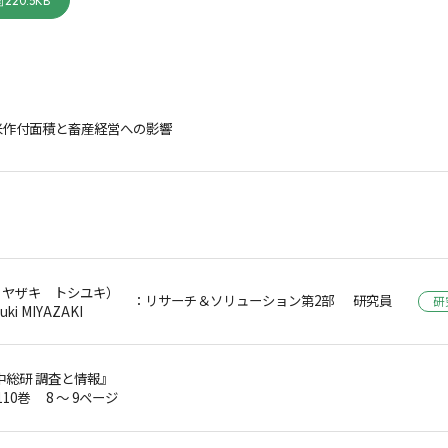
220.5KB
米作付面積と畜産経営への影響
ミヤザキ トシユキ）
：リサーチ＆ソリューション第2部 研究員
研
uki MIYAZAKI
中総研 調査と情報』
110巻 8 ～ 9ページ