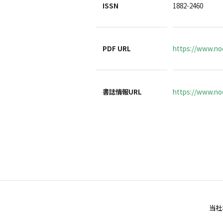
ISSN
1882-2460
PDF URL
https://www.noc
書誌情報URL
https://www.noc
当社