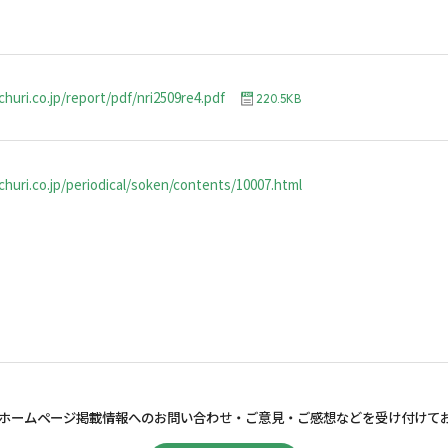
huri.co.jp/report/pdf/nri2509re4.pdf
220.5KB
huri.co.jp/periodical/soken/contents/10007.html
ホームページ掲載情報へのお問い合わせ・
ご意見・ご感想などを受け付けて