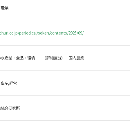
水産業
huri.co.jp/periodical/soken/contents/2025/09/
林水産業・食品・環境 （詳細区分）：国内農業
,畜産,経営
金総合研究所