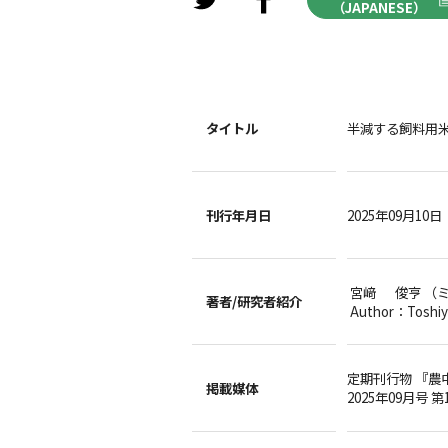
（JAPANESE）
タイトル
半減する飼料用
刊行年月日
2025年09月10日
宮﨑 俊亨 （
著者/
研究者紹介
Author：Toshiy
定期刊行物 『農
掲載媒体
2025年09月号 第