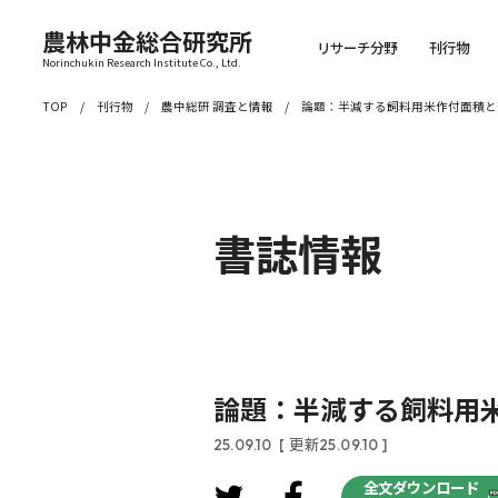
農林中金総合研究所
リサーチ分野
刊行物
Norinchukin Research Institute Co., Ltd.
TOP
刊行物
農中総研 調査と情報
論題：半減する飼料用米作付面積と
書誌情報
論題：半減する飼料用
25.09.10
[ 更新25.09.10 ]
全文ダウンロード