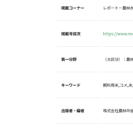
掲載コーナー
レポート－農林
掲載号目次
https://www.noc
第一分野
（大区分）：農
キーワード
飼料用米,コメ,米
出版者・編者
株式会社農林中