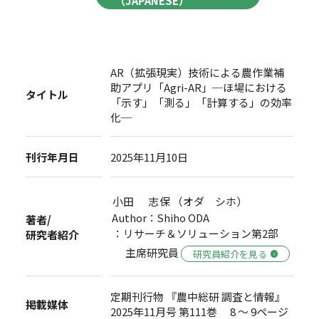
（JAPANESE）
AR（拡張現実）技術による農作業補
助アプリ「Agri-AR」─ほ場における
タイトル
「示す」「測る」「計算する」の効率
化─
刊行年月日
2025年11月10日
小田 志保 （オダ シホ）
Author：Shiho ODA
著者/
：リサーチ＆ソリューション第2部
研究者紹介
主席研究員
研究員紹介を見る
定期刊行物 『農中総研 調査と情報』
掲載媒体
2025年11月号 第111巻 8 ～ 9ページ