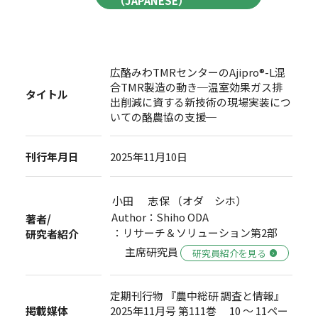
（JAPANESE）
広酪みわTMRセンターのAjipro®-L混
合TMR製造の動き─温室効果ガス排
タイトル
出削減に資する新技術の現場実装につ
いての酪農協の支援─
刊行年月日
2025年11月10日
小田 志保 （オダ シホ）
Author：Shiho ODA
著者/
：リサーチ＆ソリューション第2部
研究者紹介
主席研究員
研究員紹介を見る
定期刊行物 『農中総研 調査と情報』
掲載媒体
2025年11月号 第111巻 10 ～ 11ペー