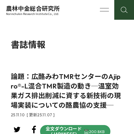
農林中金総合研究所
Norinchukin Research Institute Co., Ltd.
書誌情報
論題：広酪みわTMRセンターのAjip
ro®-L混合TMR製造の動き─温室効
果ガス排出削減に資する新技術の現
場実装についての酪農協の支援─
25.11.10
[ 更新25.11.07 ]
全文ダウンロード
200.8KB