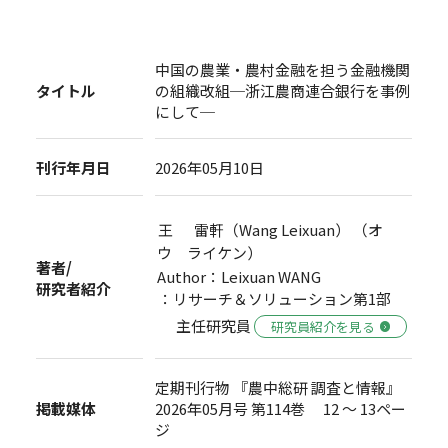
中国の農業・農村金融を担う金融機関
タイトル
の組織改組─浙江農商連合銀行を事例
にして─
刊行年月日
2026年05月10日
王 雷軒（Wang Leixuan） （オ
ウ ライケン）
著者/
Author：Leixuan WANG
研究者紹介
：リサーチ＆ソリューション第1部
主任研究員
研究員紹介を見る
定期刊行物 『農中総研 調査と情報』
掲載媒体
2026年05月号 第114巻 12 ～ 13ペー
ジ