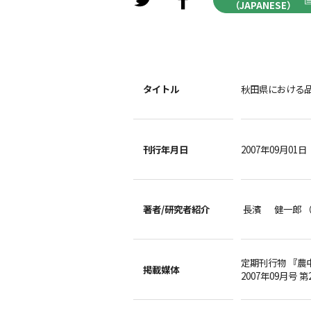
（JAPANESE）
タイトル
秋田県における
刊行年月日
2007年09月01日
著者/
研究者紹介
長濱 健一郎 
定期刊行物 『農
掲載媒体
2007年09月号 第