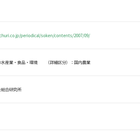
huri.co.jp/periodical/soken/contents/2007/09/
林水産業・食品・環境 （詳細区分）：国内農業
金総合研究所