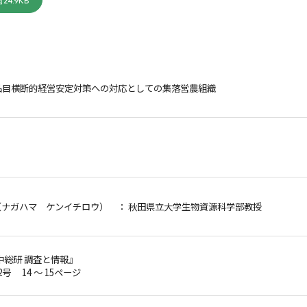
24.9KB
品目横断的経営安定対策への対応としての集落営農組織
（ナガハマ ケンイチロウ）
： 秋田県立大学生物資源科学部教授
中総研 調査と情報』
2号 14 ～ 15ページ