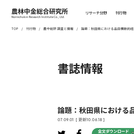
農林中金総合研究所
リサーチ分野
刊行物
Norinchukin Research Institute Co., Ltd.
TOP
刊行物
農中総研 調査と情報
論題：秋田県における品目横断的経
書誌情報
論題：秋田県における
07.09.01
[ 更新10.06.18 ]
全文ダウンロード