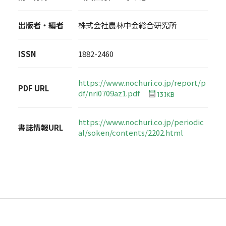
出版者・編者
株式会社農林中金総合研究所
ISSN
1882-2460
https://www.nochuri.co.jp/report/p
PDF URL
df/nri0709az1.pdf
13.1KB
https://www.nochuri.co.jp/periodic
書誌情報URL
al/soken/contents/2202.html