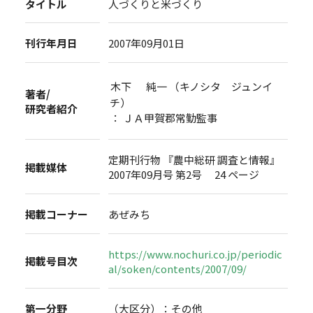
タイトル
人づくりと米づくり
刊行年月日
2007年09月01日
木下 純一 （キノシタ ジュンイ
著者/
チ）
研究者紹介
： ＪＡ甲賀郡常勤監事
定期刊行物 『農中総研 調査と情報』
掲載媒体
2007年09月号 第2号 24 ページ
掲載コーナー
あぜみち
https://www.nochuri.co.jp/periodic
掲載号目次
al/soken/contents/2007/09/
第一分野
（大区分）：その他