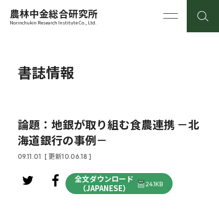
農林中金総合研究所
Norinchukin Research Institute Co., Ltd.
書誌情報
論題：地銀が取り組む食農連携 －北
海道銀行の事例－
09.11.01
[ 更新10.06.18 ]
全文ダウンロード
24.1KB
（JAPANESE）