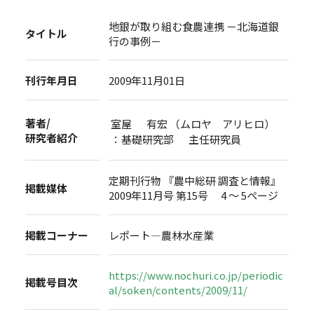
地銀が取り組む食農連携 －北海道銀
タイトル
行の事例－
刊行年月日
2009年11月01日
著者/
室屋 有宏 （ムロヤ アリヒロ）
研究者紹介
：基礎研究部 主任研究員
定期刊行物 『農中総研 調査と情報』
掲載媒体
2009年11月号 第15号 4 ～ 5ページ
掲載コーナー
レポート―農林水産業
https://www.nochuri.co.jp/periodic
掲載号目次
al/soken/contents/2009/11/