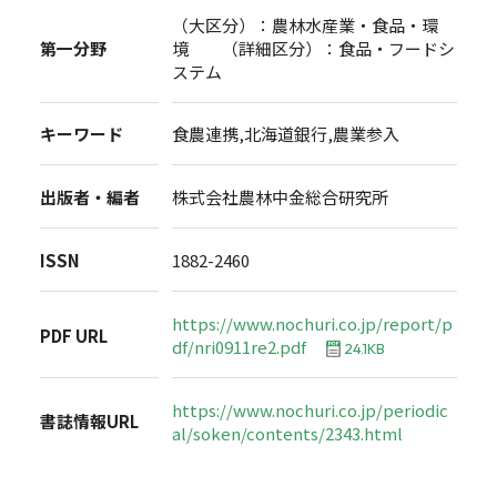
（大区分）：農林水産業・食品・環
第一分野
境 （詳細区分）：食品・フードシ
ステム
キーワード
食農連携,北海道銀行,農業参入
出版者・編者
株式会社農林中金総合研究所
ISSN
1882-2460
https://www.nochuri.co.jp/report/p
PDF URL
df/nri0911re2.pdf
24.1KB
https://www.nochuri.co.jp/periodic
書誌情報URL
al/soken/contents/2343.html