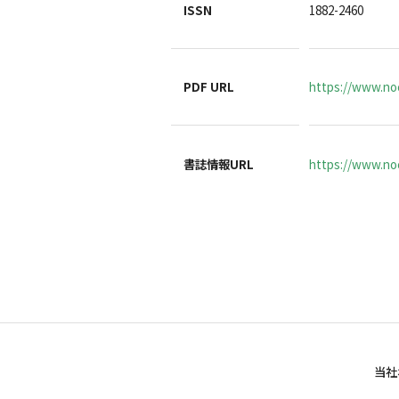
ISSN
1882-2460
PDF URL
https://www.noc
書誌情報URL
https://www.noc
当社