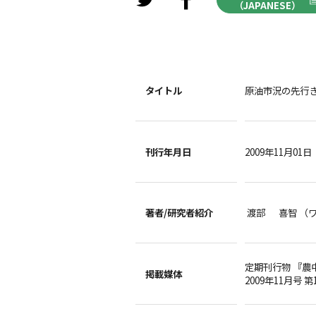
（JAPANESE）
タイトル
原油市況の先行
刊行年月日
2009年11月01日
著者/
研究者紹介
渡部 喜智 （
定期刊行物 『農
掲載媒体
2009年11月号 第