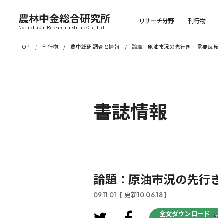
農林中金総合研究所
リサーチ分野
刊行物
Norinchukin Research Institute Co., Ltd.
TOP
刊行物
農中総研 調査と情報
論題：原油市況の先行き －需要反
書誌情報
論題：原油市況の先行
09.11.01
[ 更新10.06.18 ]
全文ダウンロード