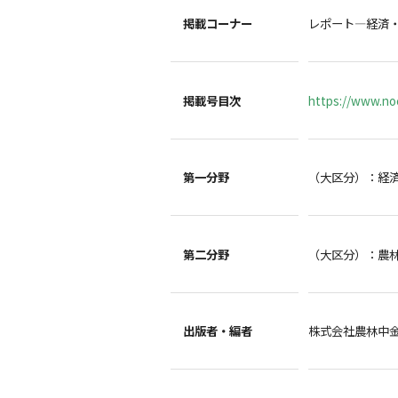
掲載コーナー
レポート―経済
掲載号目次
https://www.noc
第一分野
（大区分）：経
第二分野
（大区分）：農
出版者・編者
株式会社農林中