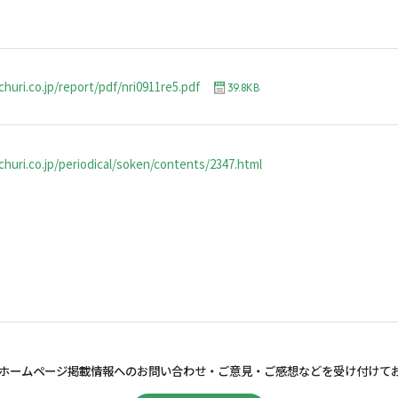
huri.co.jp/report/pdf/nri0911re5.pdf
39.8KB
huri.co.jp/periodical/soken/contents/2347.html
ホームページ掲載情報へのお問い合わせ・
ご意見・ご感想などを受け付けて