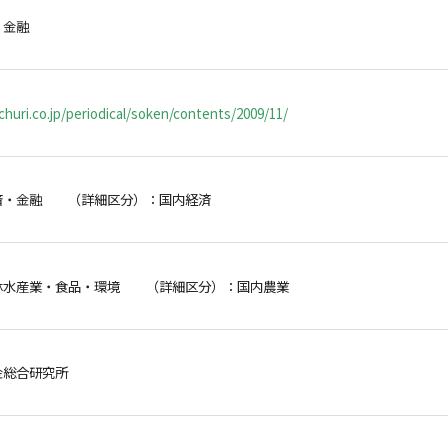
・金融
huri.co.jp/periodical/soken/contents/2009/11/
済・金融 （詳細区分）：国内経済
林水産業・食品・環境 （詳細区分）：国内農業
金総合研究所