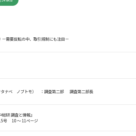
39.8KB
き －需要反転の中、取引規制にも注目－
ワタナベ ノブトモ）
：調査第二部 調査第二部長
中総研 調査と情報』
15号 10 ～ 11ページ