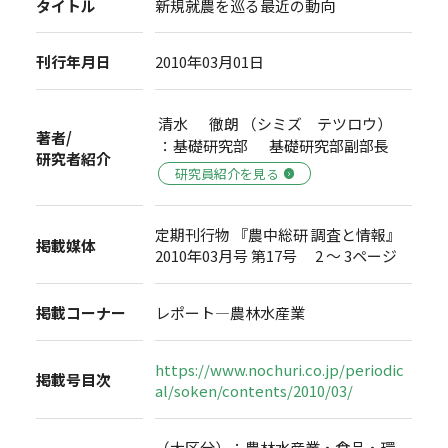
タイトル
新規就農を巡る最近の動向
刊行年月日
2010年03月01日
清水 徹朗 （シミズ テツロウ）
著者/
：基礎研究部 基礎研究部副部長
研究者紹介
研究員紹介を見る
定期刊行物 『農中総研 調査と情報』
掲載媒体
2010年03月号 第17号 2 ～ 3ページ
掲載コーナー
レポート―農林水産業
https://www.nochuri.co.jp/periodic
掲載号目次
al/soken/contents/2010/03/
（大区分）：農林水産業・食品・環