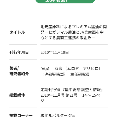
（JAPANESE）
地元産原料によるプレミアム醤油の開
タイトル
発―ヒガシマル醤油とJA兵庫西を中
心とする農商工連携の取組み―
刊行年月日
2010年11月10日
著者/
室屋 有宏 （ムロヤ アリヒロ）
研究者紹介
：基礎研究部 主任研究員
定期刊行物 『農中総研 調査と情報』
掲載媒体
2010年11月号 第21号 14 ～ 15ペー
ジ
掲載コーナー
現地ルポルタージュ