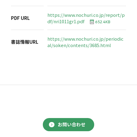
https://www.nochuri.co.jp/report/p
PDF URL
df/nri1011gr1.pdf
652.4KB
https://www.nochuri.co.jp/periodic
書誌情報URL
al/soken/contents/3685.html
お問い合わせ