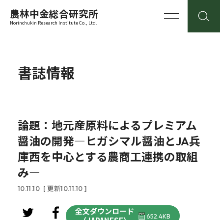
農林中金総合研究所
Norinchukin Research Institute Co., Ltd.
書誌情報
論題：地元産原料によるプレミアム
醤油の開発―ヒガシマル醤油とJA兵
庫西を中心とする農商工連携の取組
み―
10.11.10
[ 更新10.11.10 ]
全文ダウンロード
652.4KB