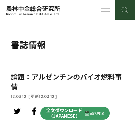
農林中金総合研究所
Norinchukin Research Institute Co., Ltd.
書誌情報
論題：アルゼンチンのバイオ燃料事
情
12.03.12
[ 更新12.03.12 ]
全文ダウンロード
657.9KB
（JAPANESE）