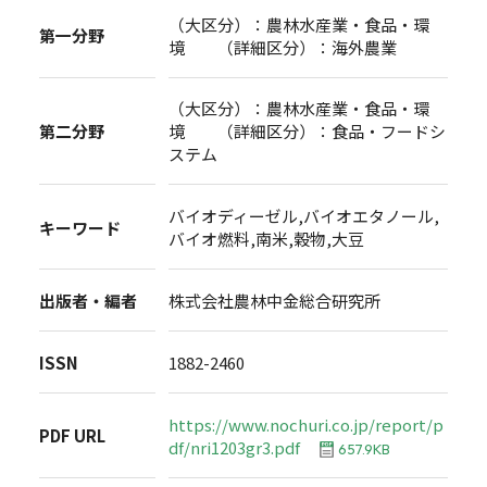
（大区分）：農林水産業・食品・環
第一分野
境 （詳細区分）：海外農業
（大区分）：農林水産業・食品・環
第二分野
境 （詳細区分）：食品・フードシ
ステム
バイオディーゼル,バイオエタノール,
キーワード
バイオ燃料,南米,穀物,大豆
出版者・編者
株式会社農林中金総合研究所
ISSN
1882-2460
https://www.nochuri.co.jp/report/p
PDF URL
df/nri1203gr3.pdf
657.9KB