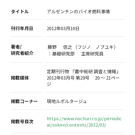
タイトル
アルゼンチンのバイオ燃料事情
刊行年月日
2012年03月10日
著者/
藤野 信之 （フジノ ノブユキ）
研究者紹介
：基礎研究部 主席研究員
定期刊行物 『農中総研 調査と情報』
掲載媒体
2012年03月号 第29号 20 ～ 21ペー
ジ
掲載コーナー
現地ルポルタージュ
https://www.nochuri.co.jp/periodic
掲載号目次
al/soken/contents/2012/03/