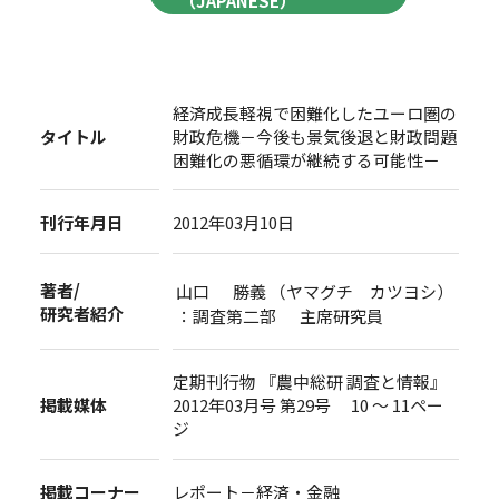
（JAPANESE）
経済成長軽視で困難化したユーロ圏の
タイトル
財政危機－今後も景気後退と財政問題
困難化の悪循環が継続する可能性－
刊行年月日
2012年03月10日
著者/
山口 勝義 （ヤマグチ カツヨシ）
研究者紹介
：調査第二部 主席研究員
定期刊行物 『農中総研 調査と情報』
掲載媒体
2012年03月号 第29号 10 ～ 11ペー
ジ
掲載コーナー
レポート－経済・金融