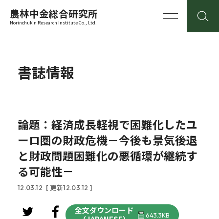
農林中金総合研究所
Norinchukin Research Institute Co., Ltd.
書誌情報
論題：経済成長軽視で困難化したユ
ーロ圏の財政危機－今後も景気後退
と財政問題困難化の悪循環が継続す
る可能性－
12.03.12
[ 更新12.03.12 ]
全文ダウンロード
643.3KB