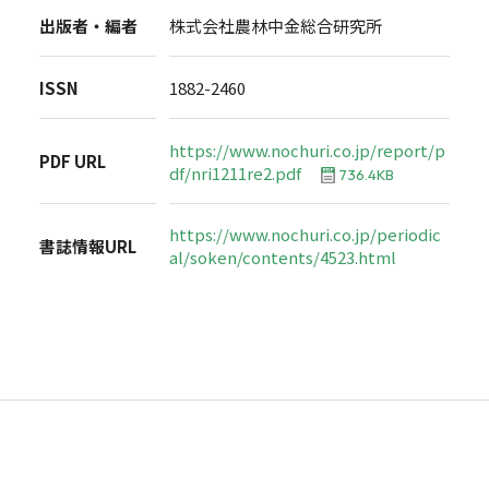
出版者・編者
株式会社農林中金総合研究所
ISSN
1882-2460
https://www.nochuri.co.jp/report/p
PDF URL
df/nri1211re2.pdf
736.4KB
https://www.nochuri.co.jp/periodic
書誌情報URL
al/soken/contents/4523.html