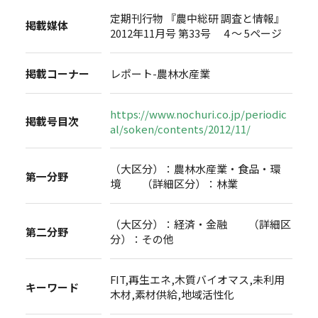
定期刊行物 『農中総研 調査と情報』
掲載媒体
2012年11月号 第33号 4 ～ 5ページ
掲載コーナー
レポート-農林水産業
https://www.nochuri.co.jp/periodic
掲載号目次
al/soken/contents/2012/11/
（大区分）：農林水産業・食品・環
第一分野
境 （詳細区分）：林業
（大区分）：経済・金融 （詳細区
第二分野
分）：その他
FIT,再生エネ,木質バイオマス,未利用
キーワード
木材,素材供給,地域活性化