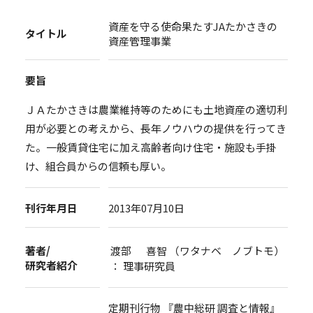
資産を守る使命果たすJAたかさきの
タイトル
資産管理事業
要旨
ＪＡたかさきは農業維持等のためにも土地資産の適切利
用が必要との考えから、長年ノウハウの提供を行ってき
た。一般賃貸住宅に加え高齢者向け住宅・施設も手掛
け、組合員からの信頼も厚い。
刊行年月日
2013年07月10日
著者/
渡部 喜智 （ワタナベ ノブトモ）
研究者紹介
： 理事研究員
定期刊行物 『農中総研 調査と情報』