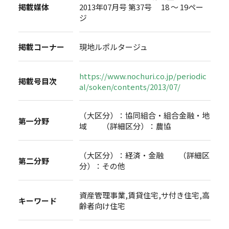
掲載媒体
2013年07月号 第37号 18 ～ 19ペー
ジ
掲載コーナー
現地ルポルタージュ
https://www.nochuri.co.jp/periodic
掲載号目次
al/soken/contents/2013/07/
（大区分）：協同組合・組合金融・地
第一分野
域 （詳細区分）：農協
（大区分）：経済・金融 （詳細区
第二分野
分）：その他
資産管理事業,賃貸住宅,サ付き住宅,高
キーワード
齢者向け住宅