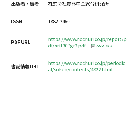
出版者・編者
株式会社農林中金総合研究所
ISSN
1882-2460
https://www.nochuri.co.jp/report/p
PDF URL
df/nri1307gr2.pdf
699.0KB
https://www.nochuri.co.jp/periodic
書誌情報URL
al/soken/contents/4822.html