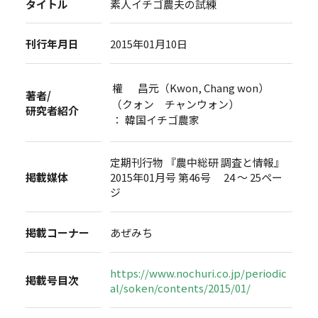
タイトル
素人イチゴ農夫の試練
刊行年月日
2015年01月10日
權 昌元（Kwon, Chang won）
著者/
（クォン チャンウォン）
研究者紹介
： 韓国イチゴ農家
定期刊行物 『農中総研 調査と情報』
掲載媒体
2015年01月号 第46号 24 ～ 25ペー
ジ
掲載コーナー
あぜみち
https://www.nochuri.co.jp/periodic
掲載号目次
al/soken/contents/2015/01/