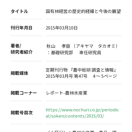
タイトル
国有林経営の歴史的経緯と今後の展望
刊行年月日
2015年03月10日
著者/
秋山 孝臣 （アキヤマ タカオミ）
研究者紹介
：基礎研究部 専任研究員
定期刊行物 『農中総研 調査と情報』
掲載媒体
2015年03月号 第47号 4 ～ 5ページ
掲載コーナー
レポート-農林水産業
https://www.nochuri.co.jp/periodic
掲載号目次
al/soken/contents/2015/03/