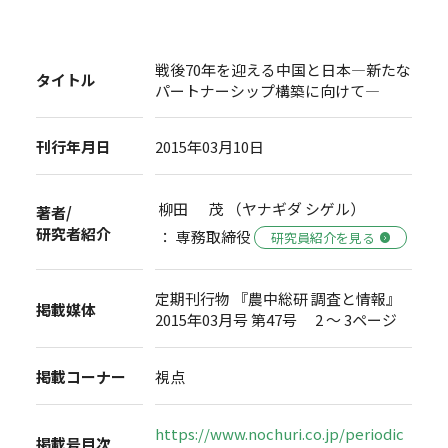
戦後70年を迎える中国と日本―新たな
タイトル
パートナーシップ構築に向けて―
刊行年月日
2015年03月10日
柳田 茂 （ヤナギダ シゲル）
著者/
研究者紹介
： 専務取締役
研究員紹介を見る
定期刊行物 『農中総研 調査と情報』
掲載媒体
2015年03月号 第47号 2 ～ 3ページ
掲載コーナー
視点
https://www.nochuri.co.jp/periodic
掲載号目次