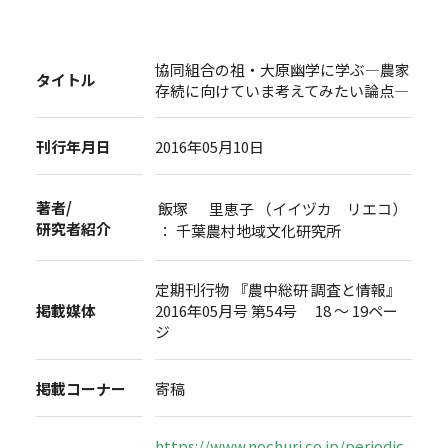
協同組合の祖・大原幽学に学ぶ―農家
タイトル
存続に向けていま考えてみたい論点―
刊行年月日
2016年05月10日
著者/
飯塚 里恵子 （イイヅカ リエコ）
研究者紹介
： 千葉農村地域文化研究所
定期刊行物 『農中総研 調査と情報』
掲載媒体
2016年05月号 第54号 18 ～ 19ペー
ジ
掲載コーナー
寄稿
https://www.nochuri.co.jp/periodic