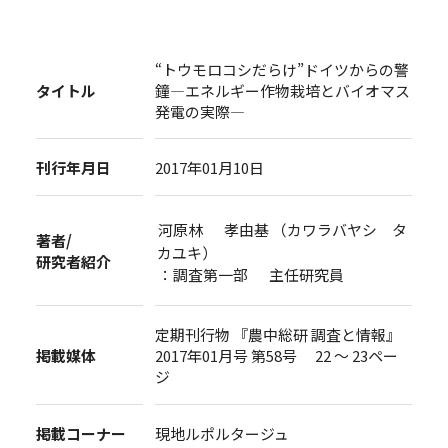
“トウモロコシだらけ”ドイツからの警
タイトル
鐘―エネルギー作物栽培とバイオマス
発電の実際―
刊行年月日
2017年01月10日
河原林 孝由基 （カワラバヤシ タ
著者/
カユキ）
研究者紹介
：調査第一部 主任研究員
定期刊行物 『農中総研 調査と情報』
掲載媒体
2017年01月号 第58号 22 ～ 23ペー
ジ
掲載コーナー
現地ルポルタージュ