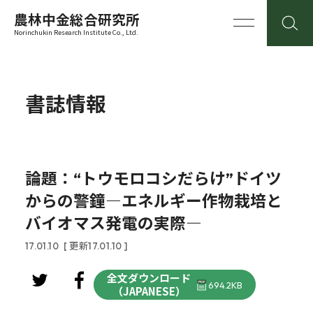
農林中金総合研究所
Norinchukin Research Institute Co., Ltd.
書誌情報
論題：“トウモロコシだらけ”ドイツ
からの警鐘―エネルギー作物栽培と
バイオマス発電の実際―
17.01.10
[ 更新17.01.10 ]
全文ダウンロード
694.2KB
（JAPANESE）