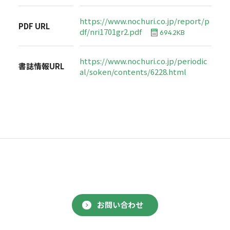
https://www.nochuri.co.jp/report/p
PDF URL
df/nri1701gr2.pdf
694.2KB
https://www.nochuri.co.jp/periodic
書誌情報URL
al/soken/contents/6228.html
お問い合わせ