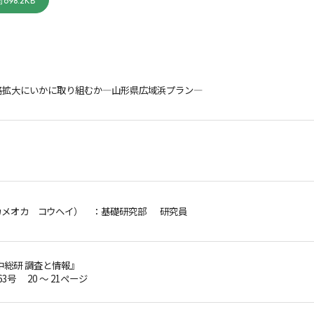
698.2KB
路拡大にいかに取り組むか―山形県広域浜プラン―
カメオカ コウヘイ）
：基礎研究部 研究員
中総研 調査と情報』
63号 20 ～ 21ページ