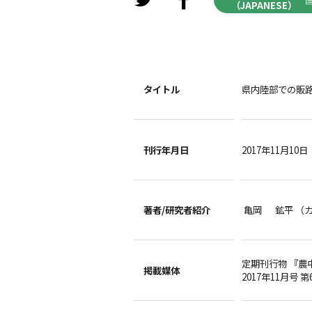
（JAPANESE）
タイトル
県内陸部での販
刊行年月日
2017年11月10日
著者/
研究者紹介
亀岡 鉱平 （
定期刊行物 『農
掲載媒体
2017年11月号 第