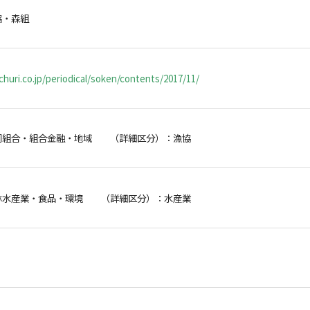
協・森組
huri.co.jp/periodical/soken/contents/2017/11/
同組合・組合金融・地域 （詳細区分）：漁協
林水産業・食品・環境 （詳細区分）：水産業