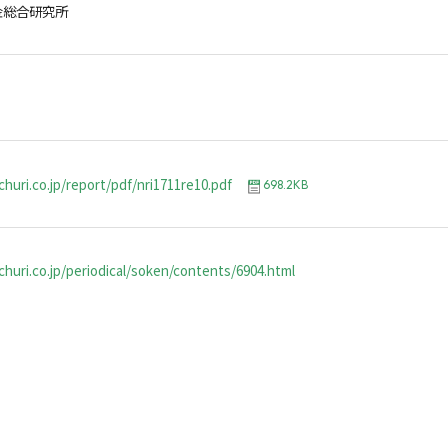
金総合研究所
huri.co.jp/report/pdf/nri1711re10.pdf
698.2KB
huri.co.jp/periodical/soken/contents/6904.html