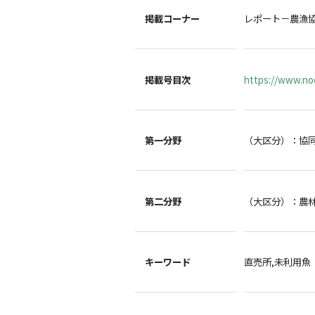
掲載コーナー
レポート－農漁
掲載号目次
https://www.noc
第一分野
（大区分）：協
第二分野
（大区分）：農
キーワード
直売所,未利用魚