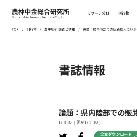
農林中金総合研究所
リサーチ分野
刊行物
Norinchukin Research Institute Co., Ltd.
TOP
刊行物
農中総研 調査と情報
論題：県内陸部での販路拡大にいか
書誌情報
論題：県内陸部での販
17.11.10
[ 更新17.11.10 ]
全文ダウンロード