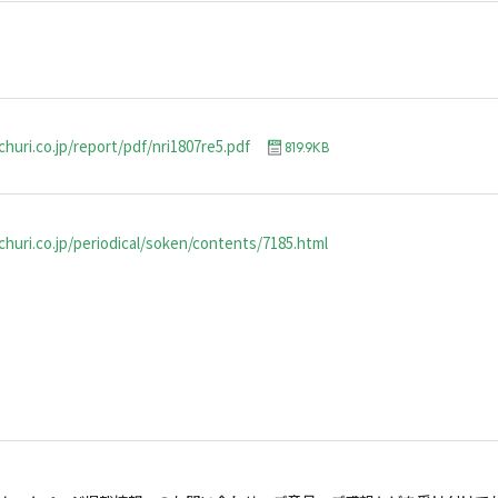
huri.co.jp/report/pdf/nri1807re5.pdf
819.9KB
huri.co.jp/periodical/soken/contents/7185.html