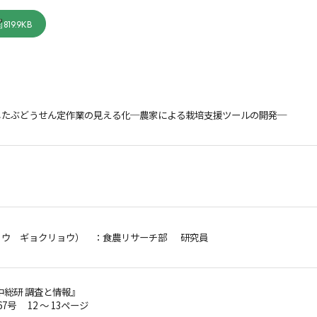
819.9KB
したぶどうせん定作業の見える化─農家による栽培支援ツールの開発─
ョウ ギョクリョウ）
：食農リサーチ部 研究員
中総研 調査と情報』
67号 12 ～ 13ページ