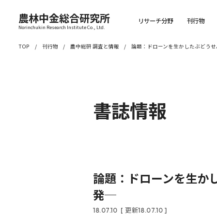
農林中金総合研究所
リサーチ分野
刊行物
Norinchukin Research Institute Co., Ltd.
TOP
刊行物
農中総研 調査と情報
論題：ドローンを生かしたぶどうせ
書誌情報
論題：ドローンを生か
発─
18.07.10
[ 更新18.07.10 ]