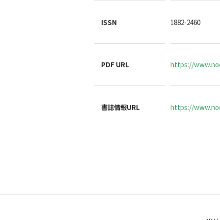
ISSN
1882-2460
PDF URL
https://www.noc
書誌情報URL
https://www.noc