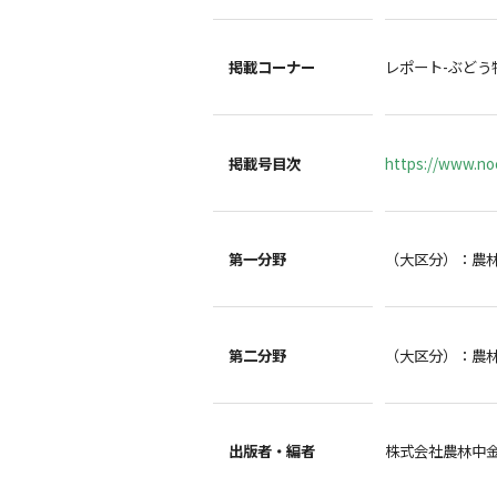
掲載コーナー
レポート-ぶどう
掲載号目次
https://www.noc
第一分野
（大区分）：農
第二分野
（大区分）：農
出版者・編者
株式会社農林中