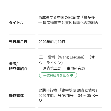
急成長する中国のEC企業「拼多多」
タイトル
─ 農産物直売と貧困扶助への取組み
─
刊行年月日
2020年01月10日
王 雷軒（Wang Leixuan） （オ
ウ ライケン）
著者/
：調査第二部 主事研究員
研究者紹介
研究員紹介を見る
定期刊行物 『農中総研 調査と情報』
掲載媒体
2020年01月号 第76号 34 ～ 35ペー
ジ