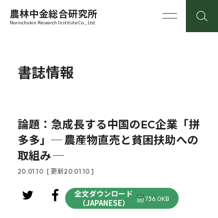
農林中金総合研究所
Norinchukin Research Institute Co., Ltd.
書誌情報
論題：急成長する中国のEC企業「拼
多多」─ 農産物直売と貧困扶助への
取組み ─
20.01.10
[ 更新20.01.10 ]
全文ダウンロード
736.0KB
（JAPANESE）