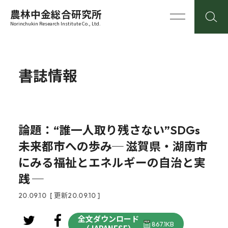
農林中金総合研究所
Norinchukin Research Institute Co., Ltd.
書誌情報
論題：“誰一人取り残さない”SDGs
未来都市への歩み─ 滋賀県・湖南市
にみる福祉とエネルギーの自治と実
践 ─
20.09.10
[ 更新20.09.10 ]
全文ダウンロード
867.1KB