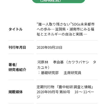
（JAPANESE）
“誰一人取り残さない”SDGs未来都市
タイトル
への歩み─ 滋賀県・湖南市にみる福
祉とエネルギーの自治と実践 ─
刊行年月日
2020年09月10日
河原林 孝由基 （カワラバヤシ タ
著者/
カユキ）
研究者紹介
：基礎研究部 主席研究員
定期刊行物 『農中総研 調査と情報』
掲載媒体
2020年09月号 第80号 10 ～ 11ペー
ジ