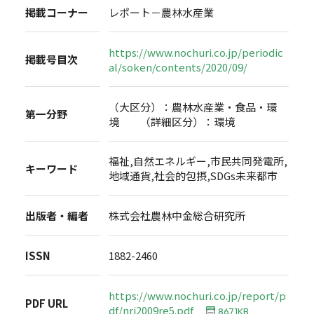
掲載コーナー
レポート－農林水産業
https://www.nochuri.co.jp/periodic
掲載号目次
al/soken/contents/2020/09/
（大区分）：農林水産業・食品・環
第一分野
境 （詳細区分）：環境
福祉,自然エネルギー,市民共同発電所,
キーワード
地域通貨,社会的包摂,SDGs未来都市
出版者・編者
株式会社農林中金総合研究所
ISSN
1882-2460
https://www.nochuri.co.jp/report/p
PDF URL
df/nri2009re5.pdf
867.1KB