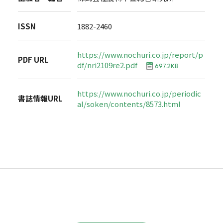
ISSN
1882-2460
https://www.nochuri.co.jp/report/p
PDF URL
df/nri2109re2.pdf
697.2KB
https://www.nochuri.co.jp/periodic
書誌情報URL
al/soken/contents/8573.html