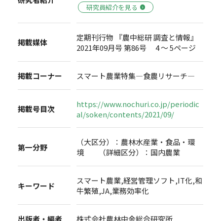
研究員紹介を見る
定期刊行物 『農中総研 調査と情報』
掲載媒体
2021年09月号 第86号 4 ～ 5ページ
掲載コーナー
スマート農業特集―食農リサーチ―
https://www.nochuri.co.jp/periodic
掲載号目次
al/soken/contents/2021/09/
（大区分）：農林水産業・食品・環
第一分野
境 （詳細区分）：国内農業
スマート農業,経営管理ソフト,IT化,和
キーワード
牛繁殖,JA,業務効率化
出版者・編者
株式会社農林中金総合研究所