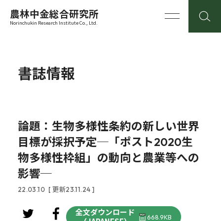
農林中金総合研究所
Norinchukin Research Institute Co., Ltd.
書誌情報
論題：生物多様性条約の新しい世界
目標が採択予定─「ポスト2020生
物多様性枠組」の動向と農業等への
影響─
22.03.10
[ 更新23.11.24 ]
全文ダウンロード
668.9KB