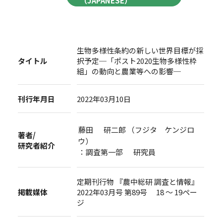
（JAPANESE）
生物多様性条約の新しい世界目標が採
タイトル
択予定─「ポスト2020生物多様性枠
組」の動向と農業等への影響─
刊行年月日
2022年03月10日
藤田 研二郎 （フジタ ケンジロ
著者/
ウ）
研究者紹介
：調査第一部 研究員
定期刊行物 『農中総研 調査と情報』
掲載媒体
2022年03月号 第89号 18 ～ 19ペー
ジ