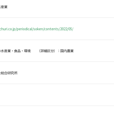
水産業
huri.co.jp/periodical/soken/contents/2022/05/
林水産業・食品・環境 （詳細区分）：国内農業
金総合研究所