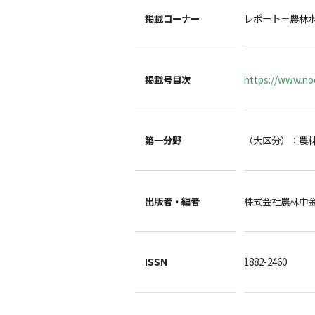
掲載コーナー
レポート－農林
掲載号目次
https://www.noc
第一分野
（大区分）：農
出版者・編者
株式会社農林中
ISSN
1882-2460