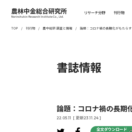
農林中金総合研究所
リサーチ分野
刊行物
Norinchukin Research Institute Co., Ltd.
TOP
刊行物
農中総研 調査と情報
論題：コロナ禍の長期化がもたらす
書誌情報
論題：コロナ禍の長期
22.05.11
[ 更新23.11.24 ]
全文ダウンロード