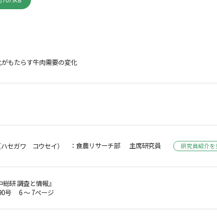
707.1KB
化がもたらす牛肉需要の変化
：食農リサーチ部 主席研究員
（ハセガワ コウセイ）
研究員紹介を
中総研 調査と情報』
第90号 6 ～ 7ページ