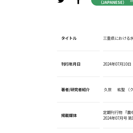
（JAPANESE）
タイトル
三重県における
刊行年月日
2024年07月10日
著者/
研究者紹介
久世 紘聖 （
定期刊行物 『農
掲載媒体
2024年07月号 第