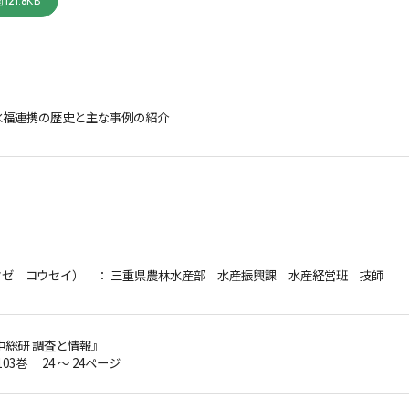
121.8KB
水福連携の歴史と主な事例の紹介
クゼ コウセイ）
： 三重県農林水産部 水産振興課 水産経営班 技師
中総研 調査と情報』
103巻 24 ～ 24ページ