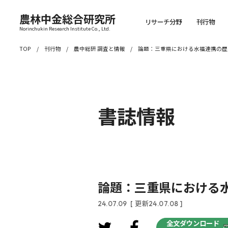
農林中金総合研究所
リサーチ分野
刊行物
Norinchukin Research Institute Co., Ltd.
TOP
刊行物
農中総研 調査と情報
論題：三重県における水福連携の歴
書誌情報
論題：三重県における
24.07.09
[ 更新24.07.08 ]
全文ダウンロード