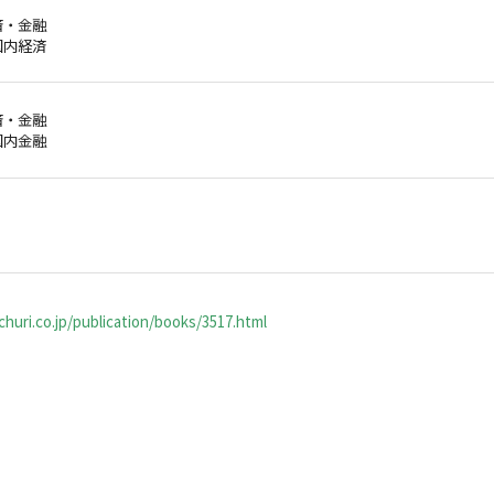
経済・金融
国内経済
経済・金融
国内金融
huri.co.jp/publication/books/3517.html