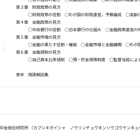
第３章 財政政策の見方
○財政政策の役割 ○わが国の財政運営，予算編成 ○高齢
第４章 金融政策の見方
○中央銀行の役割 ○日本銀行の仕組み ○金融政策運営の
第５章 金融市場の見方
○金融の果たす役割・機能 ○金融市場と金融機関 ○わが国
第６章 金融規制の見方
○自己資本比率規制 ○預・貯金保険制度 ○監督当局による
巻末 用語解説集
中金総合研究所 （カブシキガイシャ ノウリンチュウキンソウゴウケンキュ