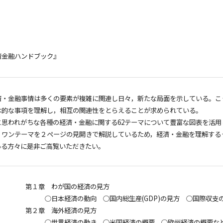
済金融ハンドブック』
済・金融事情は多くの要素が複雑に関連し日々，新たな局面を示している。こ
本的な事項を理解し，相互の関連性をとらえることが求められている。
思われがちな各種の経済・金融に関する62テーマについて豊富な図表を活用
。ワンテーマを２ページの見開きで解説しているため，経済・金融を理解する
ある方々に是非ご高覧いただきたい。
第１章 わが国の経済の見方
○日本経済の動向 ○国内総生産(GDP)の見方 ○国際収支
第２章 海外経済の見方
○世界経済の動き ○米国経済の概要 ○欧州経済の概要な