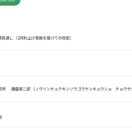
667.0KB
経済見通し （2月利上げ実施を受けての改定）
究所 調査第二部 （ノウリンチュウキンソウゴウケンキュウショ チョウサ
号