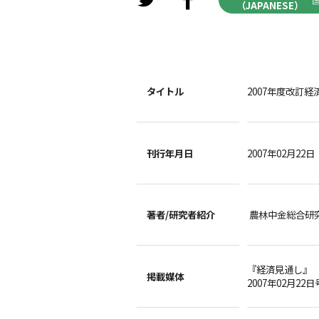
（JAPANESE）
タイトル
2007年度改訂
刊行年月日
2007年02月22日
著者/
研究者紹介
農林中金総合研
『経済見通し』
掲載媒体
2007年02月22日