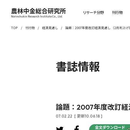
農林中金総合研究所
リサーチ分野
刊行物
Norinchukin Research Institute Co., Ltd.
TOP
刊行物
経済見通し
論題：2007年度改訂経済見通し （2月利上
書誌情報
論題：2007年度改訂
07.02.22
[ 更新10.06.18 ]
全文ダウンロード