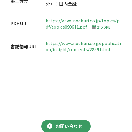
第二分野
分）：国内金融
https://www.nochuri.co.jp/topics/p
PDF URL
df/topics090611.pdf
215.3KB
https://www.nochuri.co.jp/publicati
書誌情報URL
on/insight/contents/2859.html
お問い合わせ