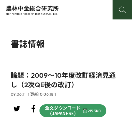
農林中金総合研究所
Norinchukin Research Institute Co., Ltd.
書誌情報
論題：2009～10年度改訂経済見通
し（2次QE後の改訂）
09.06.11
[ 更新10.06.18 ]
全文ダウンロード
215.3KB
（JAPANESE）