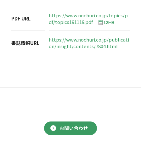
https://www.nochuri.co.jp/topics/p
PDF URL
df/topics191119.pdf
1.2MB
https://www.nochuri.co.jp/publicati
書誌情報URL
on/insight/contents/7804.html
お問い合わせ