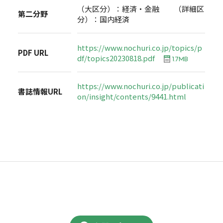
（大区分）：経済・金融 （詳細区
第二分野
分）：国内経済
https://www.nochuri.co.jp/topics/p
PDF URL
df/topics20230818.pdf
1.7MB
https://www.nochuri.co.jp/publicati
書誌情報URL
on/insight/contents/9441.html