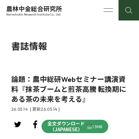
農林中金総合研究所
Norinchukin Research Institute Co., Ltd.
書誌情報
論題：農中総研Webセミナー講演資
料『抹茶ブームと煎茶高騰 転換期に
ある茶の未来を考える』
26.05.14
[ 更新26.05.14 ]
全文ダウンロード
1.3MB
（JAPANESE）