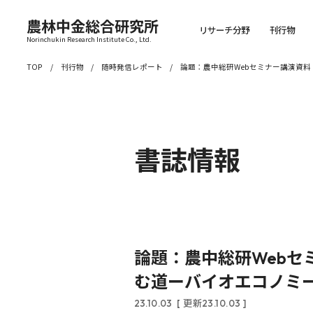
農林中金総合研究所
リサーチ分野
刊行物
Norinchukin Research Institute Co., Ltd.
TOP
刊行物
随時発信レポート
論題：農中総研Webセミナー講演資
書誌情報
論題：農中総研Web
む道ーバイオエコノミ
23.10.03
[ 更新23.10.03 ]