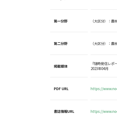
第一分野
（大区分）：農
第二分野
（大区分）：農
『随時発信レポ
掲載媒体
2023年04月
PDF URL
https://www.no
書誌情報URL
https://www.noc