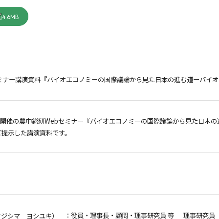
4.6MB
セミナー講演資料『バイオエコノミーの国際議論から見た日本の進む道ーバイ
9日付開催の農中総研Webセミナー『バイオエコノミーの国際議論から見た日
ご提示した講演資料です。
：役員・理事長・顧問・理事研究員 等 理事研究員
フジシマ ヨシユキ）