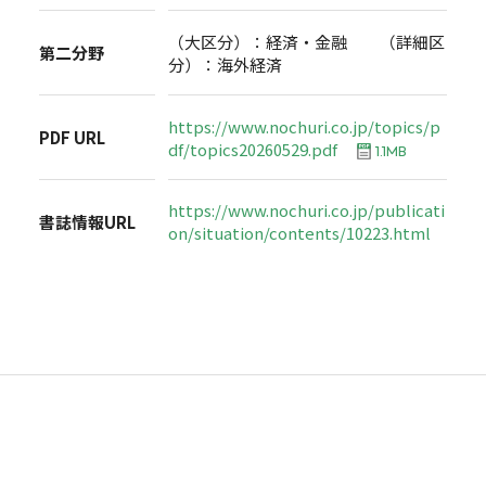
（大区分）：経済・金融 （詳細区
第二分野
分）：海外経済
https://www.nochuri.co.jp/topics/p
PDF URL
df/topics20260529.pdf
1.1MB
https://www.nochuri.co.jp/publicati
書誌情報URL
on/situation/contents/10223.html