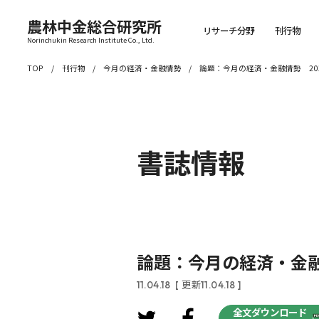
農林中金総合研究所
リサーチ分野
刊行物
Norinchukin Research Institute Co., Ltd.
TOP
刊行物
今月の経済・金融情勢
論題：今月の経済・金融情勢 201
書誌情報
論題：今月の経済・金融情
11.04.18
[ 更新11.04.18 ]
全文ダウンロード