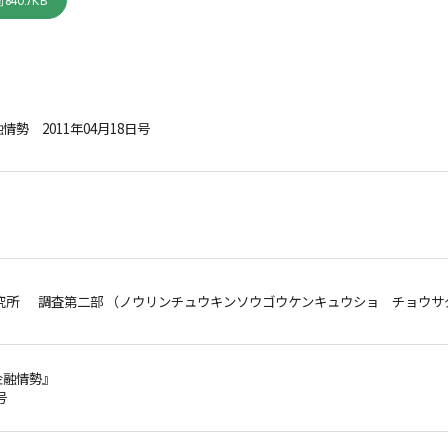
840.7KB
勢 2011年04月18日号
究所 調査第二部 （ノウリンチュウキンソウゴウケンキュウショ チョウサ
金融情勢』
号