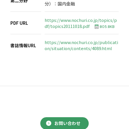
第二分野
分）：国内金融
https://www.nochuri.co.jp/topics/p
PDF URL
df/topics20111018.pdf
805.8KB
https://www.nochuri.co.jp/publicati
書誌情報URL
on/situation/contents/4089.html
お問い合わせ