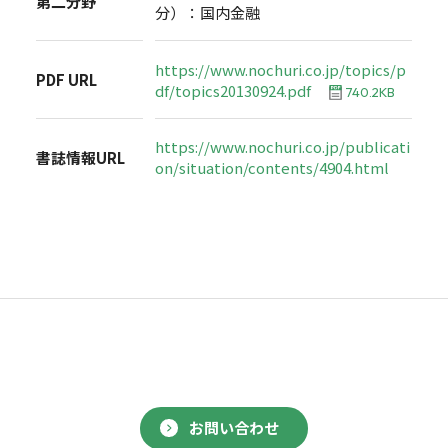
第二分野
分）：国内金融
https://www.nochuri.co.jp/topics/p
PDF URL
df/topics20130924.pdf
740.2KB
https://www.nochuri.co.jp/publicati
書誌情報URL
on/situation/contents/4904.html
お問い合わせ