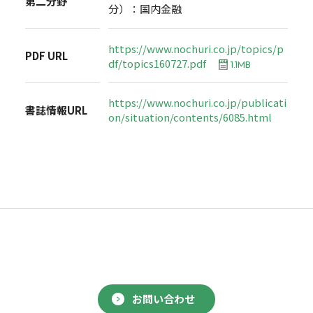
第二分野
分）：国内金融
https://www.nochuri.co.jp/topics/p
PDF URL
df/topics160727.pdf
1.1MB
https://www.nochuri.co.jp/publicati
書誌情報URL
on/situation/contents/6085.html
お問い合わせ